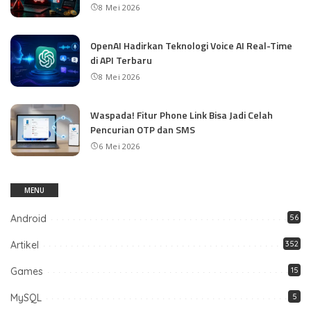
8 Mei 2026
OpenAI Hadirkan Teknologi Voice AI Real-Time
di API Terbaru
8 Mei 2026
Waspada! Fitur Phone Link Bisa Jadi Celah
Pencurian OTP dan SMS
6 Mei 2026
MENU
Android
56
Artikel
352
Games
15
MySQL
5