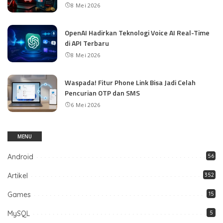
8 Mei 2026
OpenAI Hadirkan Teknologi Voice AI Real-Time
di API Terbaru
8 Mei 2026
Waspada! Fitur Phone Link Bisa Jadi Celah
Pencurian OTP dan SMS
6 Mei 2026
MENU
Android
56
Artikel
352
Games
15
MySQL
5