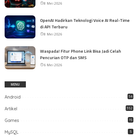
8 Mei 2026
OpenAI Hadirkan Teknologi Voice AI Real-Time
di API Terbaru
8 Mei 2026
Waspada! Fitur Phone Link Bisa Jadi Celah
Pencurian OTP dan SMS
6 Mei 2026
MENU
Android
56
Artikel
352
Games
15
MySQL
5