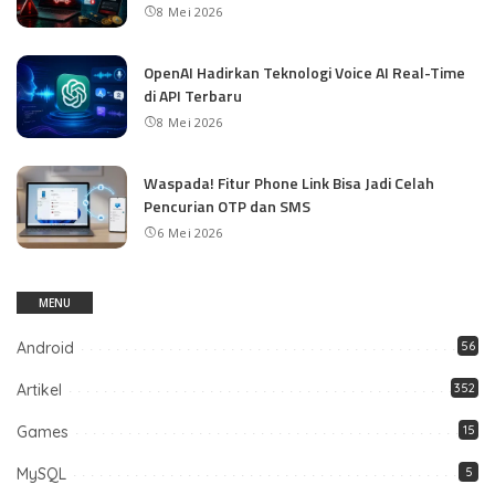
8 Mei 2026
OpenAI Hadirkan Teknologi Voice AI Real-Time
di API Terbaru
8 Mei 2026
Waspada! Fitur Phone Link Bisa Jadi Celah
Pencurian OTP dan SMS
6 Mei 2026
MENU
Android
56
Artikel
352
Games
15
MySQL
5