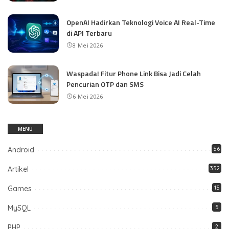
OpenAI Hadirkan Teknologi Voice AI Real-Time
di API Terbaru
8 Mei 2026
Waspada! Fitur Phone Link Bisa Jadi Celah
Pencurian OTP dan SMS
6 Mei 2026
MENU
Android
56
Artikel
352
Games
15
MySQL
5
PHP
2