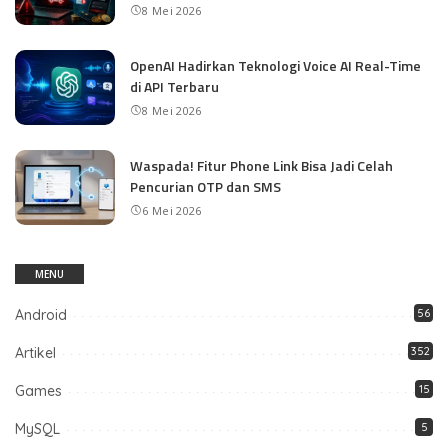
8 Mei 2026
OpenAI Hadirkan Teknologi Voice AI Real-Time
di API Terbaru
8 Mei 2026
Waspada! Fitur Phone Link Bisa Jadi Celah
Pencurian OTP dan SMS
6 Mei 2026
MENU
Android
56
Artikel
352
Games
15
MySQL
5