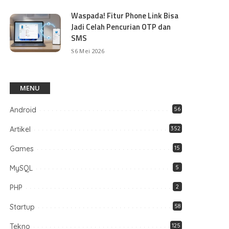
Waspada! Fitur Phone Link Bisa
Jadi Celah Pencurian OTP dan
SMS
6 Mei 2026
MENU
Android
56
Artikel
352
Games
15
MySQL
5
PHP
2
Startup
58
Tekno
125