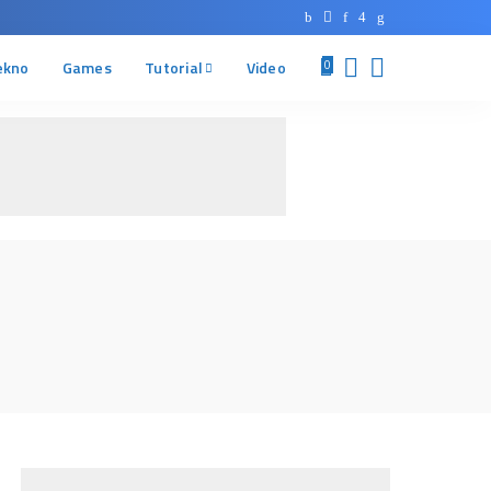
ekno
Games
Tutorial
Video
0