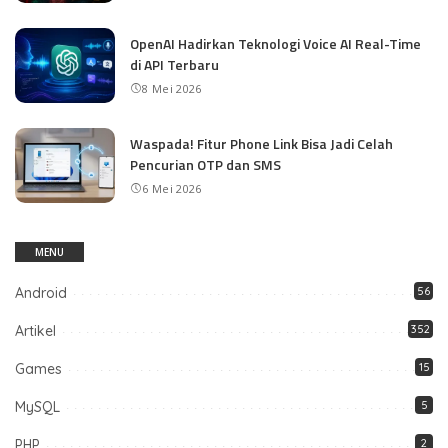
OpenAI Hadirkan Teknologi Voice AI Real-Time
di API Terbaru
8 Mei 2026
Waspada! Fitur Phone Link Bisa Jadi Celah
Pencurian OTP dan SMS
6 Mei 2026
MENU
Android
56
Artikel
352
Games
15
MySQL
5
PHP
2