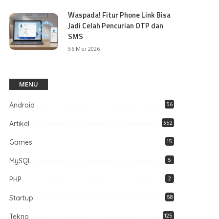
Waspada! Fitur Phone Link Bisa
Jadi Celah Pencurian OTP dan
SMS
6 Mei 2026
MENU
Android
56
Artikel
352
Games
15
MySQL
5
PHP
2
Startup
58
Tekno
125