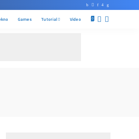
ekno
Games
Tutorial
Video
0