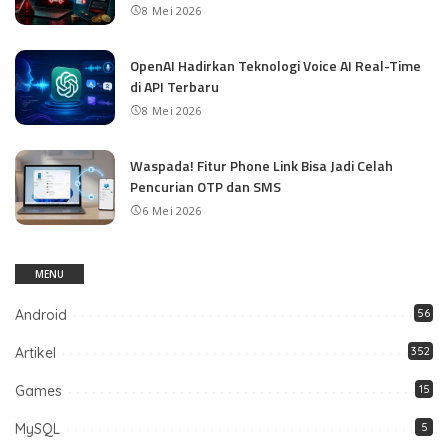
8 Mei 2026
OpenAI Hadirkan Teknologi Voice AI Real-Time
di API Terbaru
8 Mei 2026
Waspada! Fitur Phone Link Bisa Jadi Celah
Pencurian OTP dan SMS
6 Mei 2026
MENU
Android
56
Artikel
352
Games
15
MySQL
5