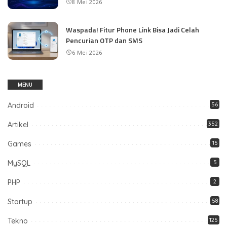
8 Mei 2026
Waspada! Fitur Phone Link Bisa Jadi Celah
Pencurian OTP dan SMS
6 Mei 2026
MENU
Android
56
Artikel
352
Games
15
MySQL
5
PHP
2
Startup
58
Tekno
125