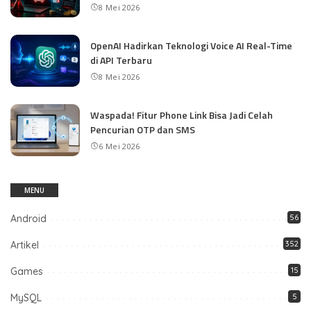
8 Mei 2026
OpenAI Hadirkan Teknologi Voice AI Real-Time
di API Terbaru
8 Mei 2026
Waspada! Fitur Phone Link Bisa Jadi Celah
Pencurian OTP dan SMS
6 Mei 2026
MENU
Android
56
Artikel
352
Games
15
MySQL
5