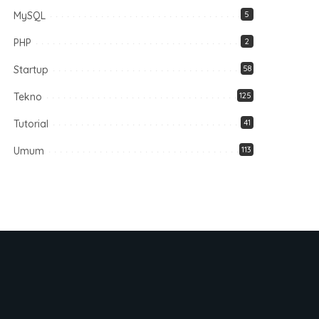
MySQL
5
PHP
2
Startup
58
Tekno
125
Tutorial
41
Umum
113