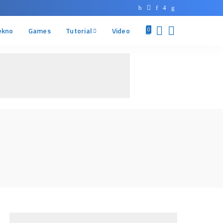
ekno
Games
Tutorial
Video
0