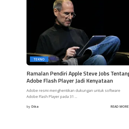
TEKNO
Ramalan Pendiri Apple Steve Jobs Tentan
Adobe Flash Player Jadi Kenyataan
Adobe resmi menghentikan dukungan untuk software
Adobe Flash Player pada 31
...
by
Dika
READ MORE
Posted
by