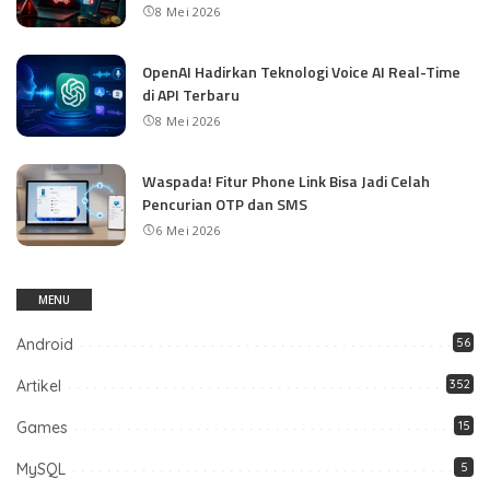
8 Mei 2026
OpenAI Hadirkan Teknologi Voice AI Real-Time
di API Terbaru
8 Mei 2026
Waspada! Fitur Phone Link Bisa Jadi Celah
Pencurian OTP dan SMS
6 Mei 2026
MENU
Android
56
Artikel
352
Games
15
MySQL
5