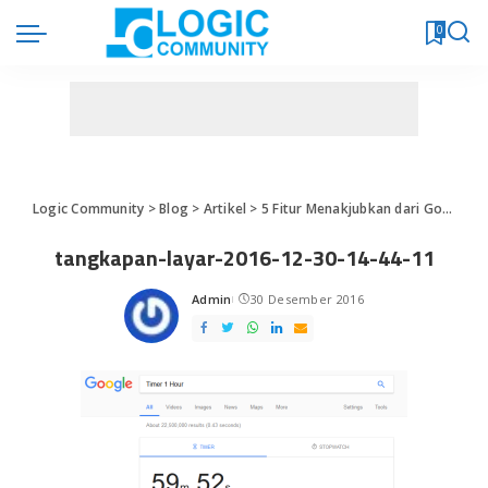
0
Logic Community
>
Blog
>
Artikel
>
5 Fitur Menakjubkan dari Google yang Jarang Diketahui
tangkapan-layar-2016-12-30-14-44-11
Admin
30 Desember 2016
Posted
by