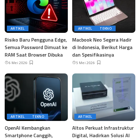
ARTIKEL
ARTIKEL
TEKNO
Risiko Baru Pengguna Edge,
Macbook Neo Segera Hadir
Semua Password Dimuat ke
di Indonesia, Berikut Harga
RAM Saat Browser Dibuka
dan Spesifikasinya
6 Mei 2026
5 Mei 2026
ARTIKEL
TEKNO
ARTIKEL
OpenAI Kembangkan
Altos Perkuat Infrastruktur
Smartphone Canggih,
Digital, Hadirkan Solusi AI