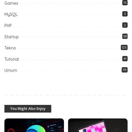
Games
15
MySQL
5
PHP
2
Startup
58
Tekno
125
Tutorial
41
Umum
113
You Might Also Enjoy