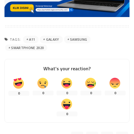
TAGS:
A11
GALAXY
SAMSUNG
SMARTPHONE 2020
What’s your reaction?
0
0
0
0
0
0