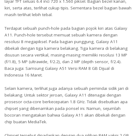
layar TFT seluas 6.4 inci 720 x 1.560 piksel. Bagian bezel kanan,
kiri, serta atas, terlihat cukup tipis. Sementara bezel bagian bawah
masih terlihat lebih tebal.
Terdapat sebuah punch-hole pada bagian pojok kiri atas Galaxy
A11. Punch-hole tersebut memuat sebuah kamera dengan
resolusi 8 megapiksel. Pada bagian punggung, Galaxy A11
dibekali dengan tiga kamera belakang. Tiga kamera di belakang
disusun secara vertikal, masing-masing memiliki resolusi 13 MP
(f/1.8), 5 MP (ultrawide, f/2.2), dan 2 MP (depth sensor, f/2.4).
Baca juga: Samsung Galaxy A51 Versi RAM 8 GB Dijual di
Indonesia 16 Maret.
Selain kamera, terlihat juga adanya sebuah pemindai sidik jari di
belakang. Untuk sektor jeroan, Galaxy A11 ditenagai dengan
prosesor octa-core berkecepatan 1.8 GHz. Tidak disebutkan apa
chipset yang dibenamkan pada ponsel ini. Namun, sejumlah
bocoran mengatakan bahwa Galaxy A11 akan dibekali dengan
chip buatan MediaTek.
Chipset tersebut dipadankan dengan dua pilihan RAM yakni 2 GB