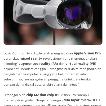
Logic Community – Apple telah menghadirkan
Apple Vision Pro
,
perangkat
mixed reality
revolusioner yang menggabungkan
teknologi
augmented reality (AR)
dan
virtual reality (VR)
dalam satu headset canggih. Perangkat ini diklaim menghadirkan
pengalaman komputasi ruang yang belum pernah ada
sebelumnya, memungkinkan pengguna untuk berinteraksi
dengan dunia digital secara lebih alami dan intuitif.
Ditenagai oleh
chip M2 dan chip R1
, Vision Pro mampu
menampilkan grafis ultra-jernih dengan
dua layar micro-OLED
yang setara dengan resolusi 4K per mata. Dengan sistem operasi