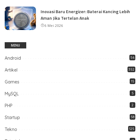
Inovasi Baru Energizer: Baterai Kancing Lebih
Aman Jika Tertelan Anak
6 Mei 2026
MENU
Android
56
Artikel
352
Games
15
MySQL
5
PHP
2
Startup
58
Tekno
125