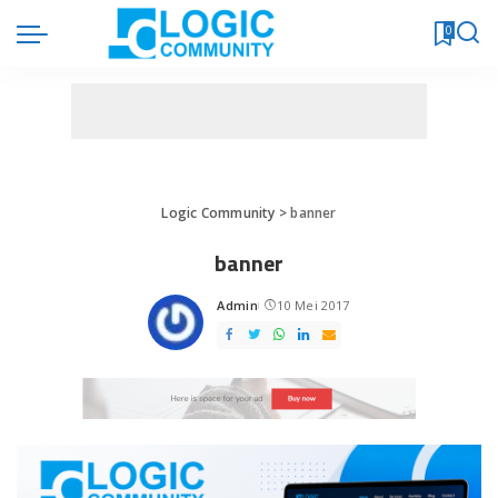
0
Logic Community
>
banner
banner
Admin
10 Mei 2017
Posted
by