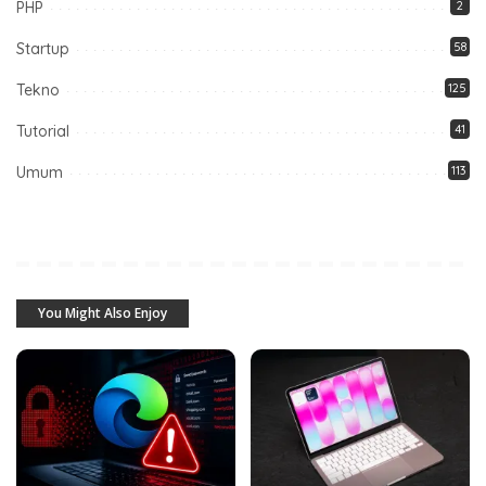
PHP
2
Startup
58
Tekno
125
Tutorial
41
Umum
113
You Might Also Enjoy