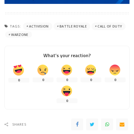
TAGS:
ACTIVISION
BATTLE ROYALE
CALL OF DUTY
WARZONE
What’s your reaction?
0
0
0
0
0
0
SHARES