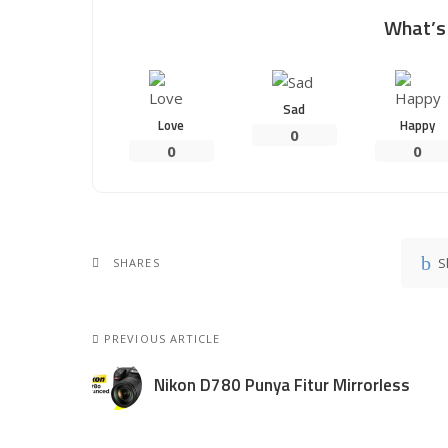
What’s 
Sad
Love
Happy
0
0
0
S
SHARES
PREVIOUS ARTICLE
Nikon D780 Punya Fitur Mirrorless