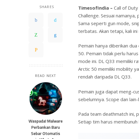
SHARES
TimesofIndia –
Call of Dut
Challenge. Sesuai namanya, 
Sama seperti gun mode, snip
terbatas. Akan tetapi, kali i
Pemain hanya diberikan dua o
50. Pemain tidak perlu haru
mode ini. DL Q33 memiliki ra
Arctic 50 memiliki mobility 
READ NEXT
rendah daripada DL Q33.
Pemain juga dapat meng-cu
sebelumnya. Scope dan lain-l
Pada team deathmatch ini, p
Waspada! Malware
Setiap tim harus membunuh l
Perbankan Baru
Sebar Otomatis