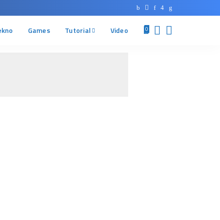
ekno
Games
Tutorial
Video
0