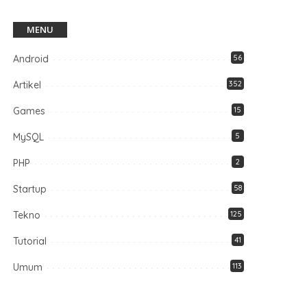
MENU
Android
56
Artikel
352
Games
15
MySQL
5
PHP
2
Startup
58
Tekno
125
Tutorial
41
Umum
113