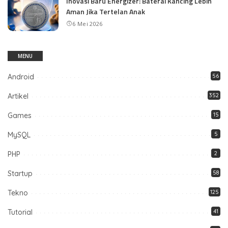
Inovasi Baru Energizer: Baterai Kancing Lebih
Aman Jika Tertelan Anak
6 Mei 2026
MENU
Android
56
Artikel
352
Games
15
MySQL
5
PHP
2
Startup
58
Tekno
125
Tutorial
41