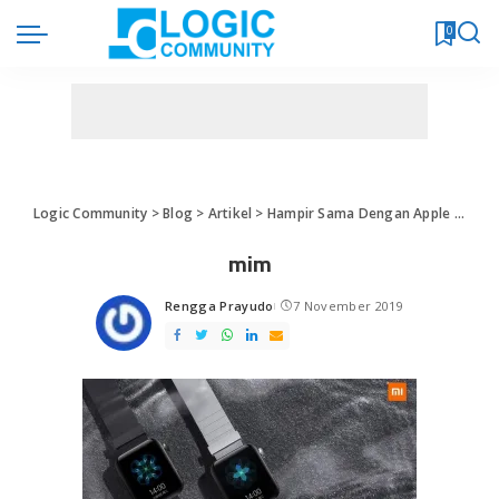
0
Logic Community
>
Blog
>
Artikel
>
Hampir Sama Dengan Apple Watch, Mi Watch Punya Keunggulan di Harga Yang Lebih Murah
mim
Rengga Prayudo
7 November 2019
Posted
by