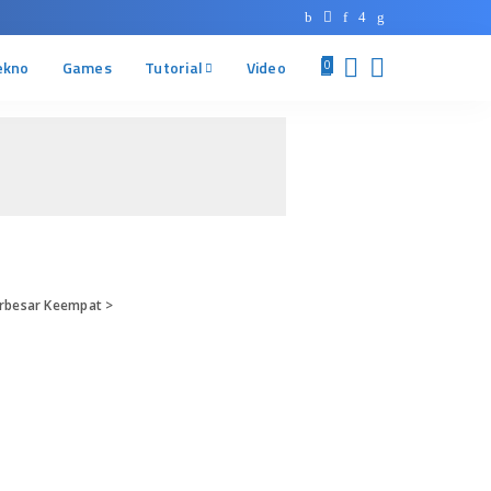
ekno
Games
Tutorial
Video
0
rbesar Keempat
>