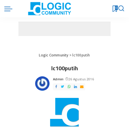
0
Logic Community
>
lc100putih
lc100putih
Admin
26 Agustus 2016
Posted
by