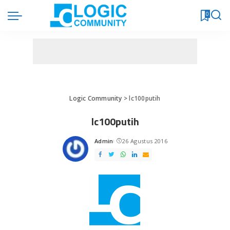
0
Logic Community
>
lc100putih
lc100putih
Admin
26 Agustus 2016
Posted
by