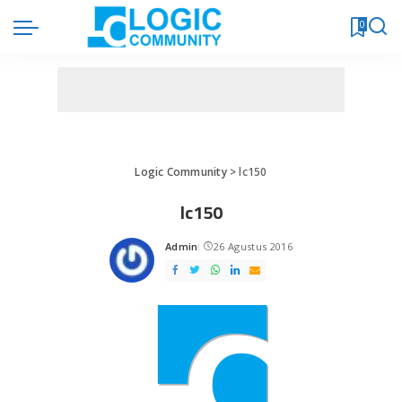
0
Logic Community
>
lc150
lc150
Admin
26 Agustus 2016
Posted
by