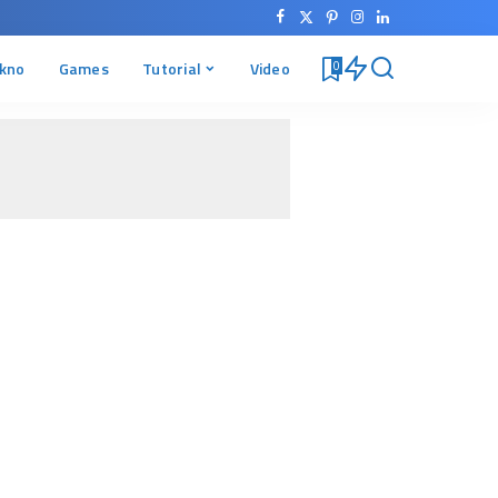
kno
Games
Tutorial
Video
0