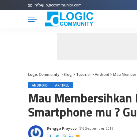
info@logiccommunity.com
Logic Community
>
Blog
>
Tutorial
>
Android
>
Mau Membersi
ANDROID
ARTIKEL
Mau Membersihkan F
Smartphone mu ? Guna
Rengga Prayudo
6 September 2019
Posted
by