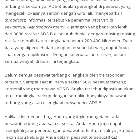
terbang di sekitarnya, ADS-B adalah perangkat di pesawat yang
mengecek lokasinya sendiri dengan GPS lalu menyebarkan
(
broadcast
) informasi tersebut ke penerima (
receiver
) di
sekitarnya.
Flightradar24
memiliki jaringan yang berisikan lebih
dari 3000
receiver
ADS-B di seluruh dunia, dengan masing-masing
receiver
memiliki area jangkauan antara 200-400 kilometer. Data-
data yang diperoleh dari jaringan tersebutlah yang dapat Anda
lihat dengan aplikasi ini. Dengan keterbatasan
receiver
, belum
semua wilayah di bumi ini terjangkau.
Belum semua pesawat terbang dilengkapi oleh transponder
tersebut. Sampai saat ini hanya sekitar 60% pesawat terbang
komersil yang membawa ADS-B. Angka tersebut dipastikan akan
terus meningkat seiring dengan semakin banyaknya pesawat
terbang yang akan dilengkapi
transponder
ADS-B.
Aplikasi ini menarik bagi Anda yang ingin mengetahui ada
pesawat terbang apa saja di sekitar Anda. Anda juga dapat
mengikuti jalur penerbangan pesawat tertentu, misalnya jika ada
rekan atau keluarga Anda dalam pesawat tersebut.
(RKZ)