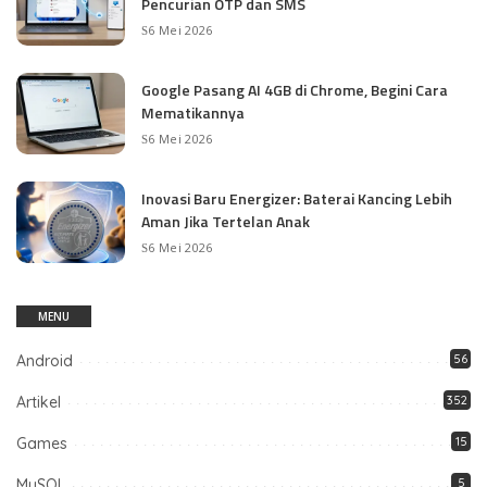
Pencurian OTP dan SMS
6 Mei 2026
Google Pasang AI 4GB di Chrome, Begini Cara
Mematikannya
6 Mei 2026
Inovasi Baru Energizer: Baterai Kancing Lebih
Aman Jika Tertelan Anak
6 Mei 2026
MENU
Android
56
Artikel
352
Games
15
MySQL
5