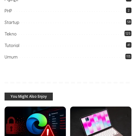
PHP
2
Startup
58
Tekno
125
Tutorial
41
Umum
113
You Might Also Enjoy