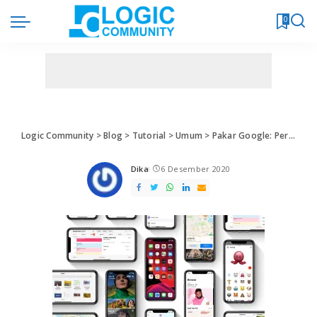
0
Logic Community
>
Blog
>
Tutorial
>
Umum
>
Pakar Google: Perangkat iOS Rentan Dikuasi Peretas Jarak Jauh
Dika
6 Desember 2020
Posted
by