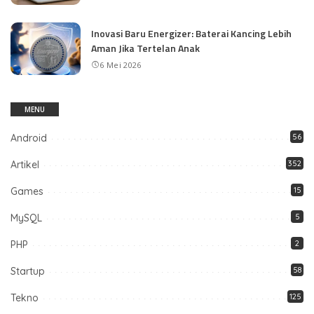
Inovasi Baru Energizer: Baterai Kancing Lebih
Aman Jika Tertelan Anak
6 Mei 2026
MENU
Android
56
Artikel
352
Games
15
MySQL
5
PHP
2
Startup
58
Tekno
125