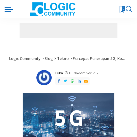
0
Logic Community
>
Blog
>
Tekno
>
Percepat Penerapan 5G, Kominfo Dapat Dukungan DPR
Dika
16 November 2020
Posted
by