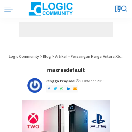
0
Logic Community
>
Blog
>
Artikel
>
Persaingan Harga Antara Xbox dan PS5
maxresdefault
Rengga Prayudo
9 Oktober 2019
Posted
by