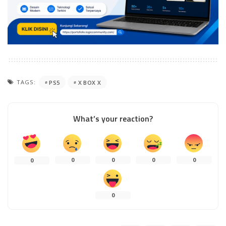
TAGS:
PS5
X BOX X
What’s your reaction?
0
0
0
0
0
0