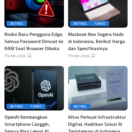
ARTIKEL
ARTIKEL
TEKNO
Risiko Baru Pengguna Edge,
Macbook Neo Segera Hadir
Semua Password Dimuat ke
di Indonesia, Berikut Harga
RAM Saat Browser Dibuka
dan Spesifikasinya
6 Mei 2026
5 Mei 2026
ARTIKEL
TEKNO
ARTIKEL
OpenAI Kembangkan
Altos Perkuat Infrastruktur
Smartphone Canggih,
Digital, Hadirkan Solusi AI
Semua Bisa Lewat AI
Terintegrasi di Indonesia