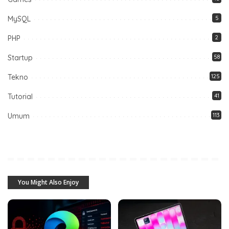
MySQL
5
PHP
2
Startup
58
Tekno
125
Tutorial
41
Umum
113
You Might Also Enjoy