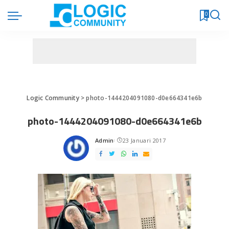
0
Logic Community
>
photo-1444204091080-d0e664341e6b
photo-1444204091080-d0e664341e6b
Admin
23 Januari 2017
Posted
by