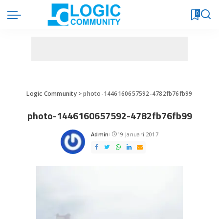
0
Logic Community
>
photo-1446160657592-4782fb76fb99
photo-1446160657592-4782fb76fb99
Admin
19 Januari 2017
Posted
by