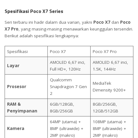
Spesifikasi Poco X7 Series
Seri terbaru ini hadir dalam dua varian, yakni
Poco X7
dan
Poco
X7 Pro
, yang masing-masing menawarkan keunggulan tersendiri.
Berikut adalah spesifikasi lengkapnya:
Spesifikasi
Poco X7
Poco X7 Pro
AMOLED 6,67 inci,
AMOLED 6,67 inci,
Layar
Full HD+, 120Hz
1.5K, 144Hz
Qualcomm
MediaTek
Prosesor
Snapdragon 7 Gen
Dimensity 9200+
2
RAM &
6GB/128GB,
8GB/256GB,
Penyimpanan
8GB/256GB
12GB/512GB
64MP (utama) +
108MP (utama) +
Kamera
8MP (ultrawide) +
8MP (ultrawide) +
2MP (makro)
2MP (makro)