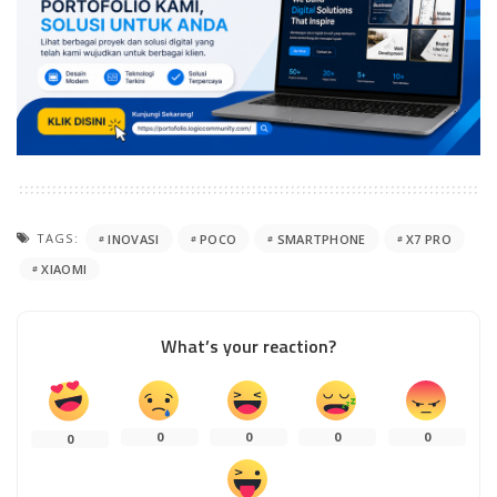
TAGS:
INOVASI
POCO
SMARTPHONE
X7 PRO
XIAOMI
What’s your reaction?
0
0
0
0
0