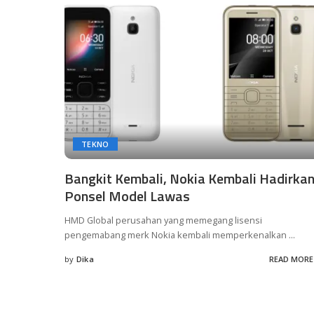
TEKNO
Bangkit Kembali, Nokia Kembali Hadirka
Ponsel Model Lawas
HMD Global perusahan yang memegang lisensi
pengemabang merk Nokia kembali memperkenalkan
...
by
Dika
READ MORE
Posted
by