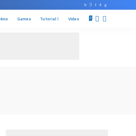
ekno
Games
Tutorial
Video
0