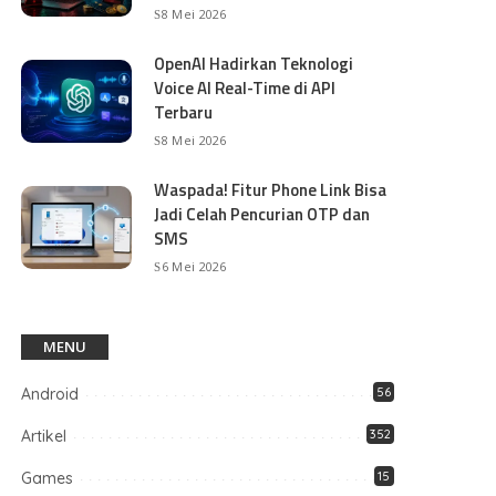
8 Mei 2026
OpenAI Hadirkan Teknologi
Voice AI Real-Time di API
Terbaru
8 Mei 2026
Waspada! Fitur Phone Link Bisa
Jadi Celah Pencurian OTP dan
SMS
6 Mei 2026
MENU
Android
56
Artikel
352
Games
15