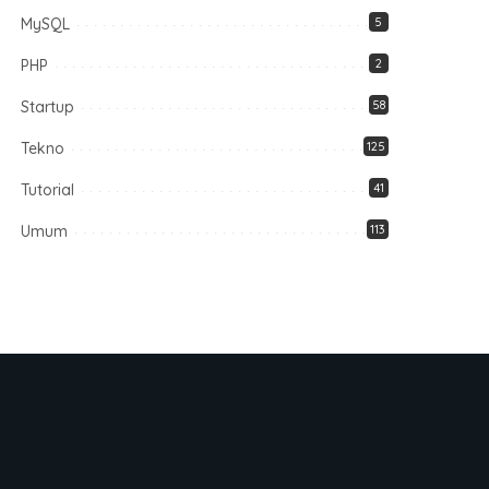
MySQL
5
PHP
2
Startup
58
Tekno
125
Tutorial
41
Umum
113