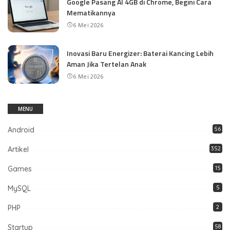
Google Pasang AI 4GB di Chrome, Begini Cara
Mematikannya
6 Mei 2026
Inovasi Baru Energizer: Baterai Kancing Lebih
Aman Jika Tertelan Anak
6 Mei 2026
MENU
Android
56
Artikel
352
Games
15
MySQL
5
PHP
2
Startup
58