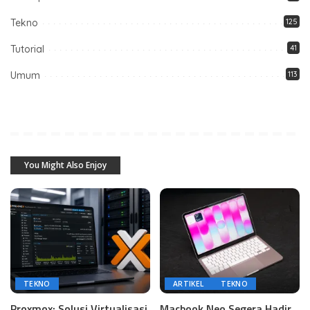
Tekno
125
Tutorial
41
Umum
113
You Might Also Enjoy
TEKNO
ARTIKEL
TEKNO
Proxmox: Solusi Virtualisasi
Macbook Neo Segera Hadir