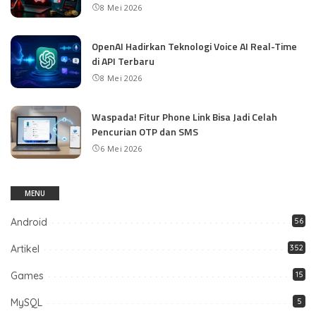
8 Mei 2026
OpenAI Hadirkan Teknologi Voice AI Real-Time
di API Terbaru
8 Mei 2026
Waspada! Fitur Phone Link Bisa Jadi Celah
Pencurian OTP dan SMS
6 Mei 2026
MENU
Android
56
Artikel
352
Games
15
MySQL
5