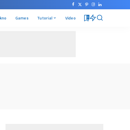
kno
Games
Tutorial
Video
0