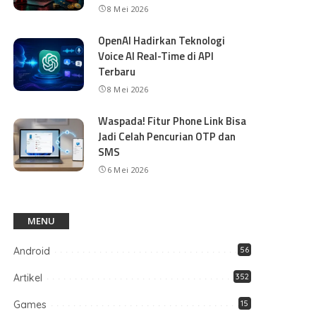
8 Mei 2026
OpenAI Hadirkan Teknologi
Voice AI Real-Time di API
Terbaru
8 Mei 2026
Waspada! Fitur Phone Link Bisa
Jadi Celah Pencurian OTP dan
SMS
6 Mei 2026
MENU
Android
56
Artikel
352
Games
15