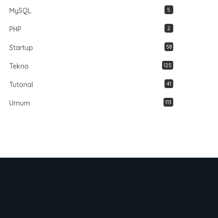
MySQL
5
PHP
2
Startup
58
Tekno
125
Tutorial
41
Umum
113