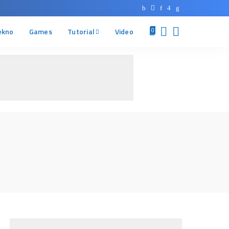
ekno
Games
Tutorial
Video
0