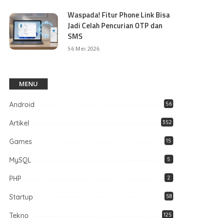
Waspada! Fitur Phone Link Bisa
Jadi Celah Pencurian OTP dan
SMS
6 Mei 2026
MENU
Android
56
Artikel
352
Games
15
MySQL
5
PHP
2
Startup
58
Tekno
125