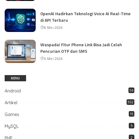
OpenAI Hadirkan Teknologi Voice AI Real-Time
di API Terbaru
8 Mei 2026
Waspada! Fitur Phone Link Bisa Jadi Celah
Pencurian OTP dan SMS
6 Mei 2026
MENU
Android
56
Artikel
352
Games
15
MySQL
5
PHP
2