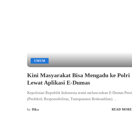
UMUM
Kini Masyarakat Bisa Mengadu ke Polri
Lewat Aplikasi E-Dumas
Kepolisian Republik Indonesia resmi meluncurkan E-Dumas
Presisi (Prediktif, Responsibilitas, Transparansi Berkeadilan
...
by
Dika
READ MORE
Posted
by