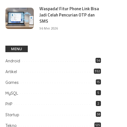
Waspada! Fitur Phone Link Bisa
Jadi Celah Pencurian OTP dan
SMS
6 Mei 2026
MENU
Android
56
Artikel
352
Games
15
MySQL
5
PHP
2
Startup
58
Tekno
125