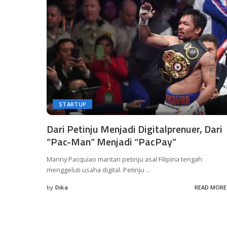
STARTUP
Dari Petinju Menjadi Digitalprenuer, Dari
“Pac-Man” Menjadi “PacPay”
Manny Pacquiao mantan petinju asal Filipina tengah
menggeluti usaha digital. Petinju
...
by
Dika
READ MORE
Posted
by