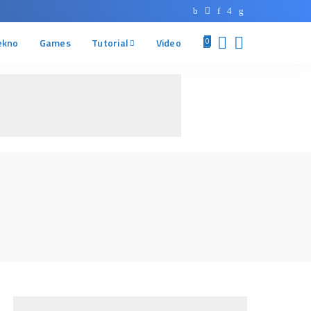
ekno
Games
Tutorial
Video
0