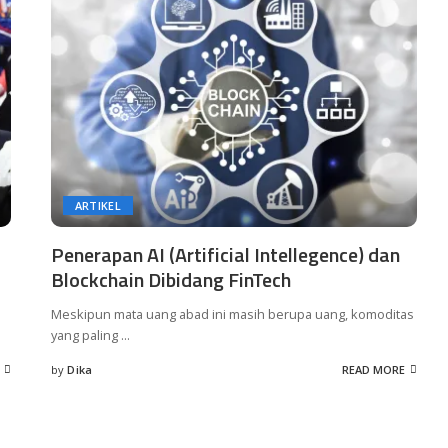
ARTIKEL
Penerapan AI (Artificial Intellegence) dan
Blockchain Dibidang FinTech
Meskipun mata uang abad ini masih berupa uang, komoditas
yang paling
...
by
Dika
READ MORE
Posted
by