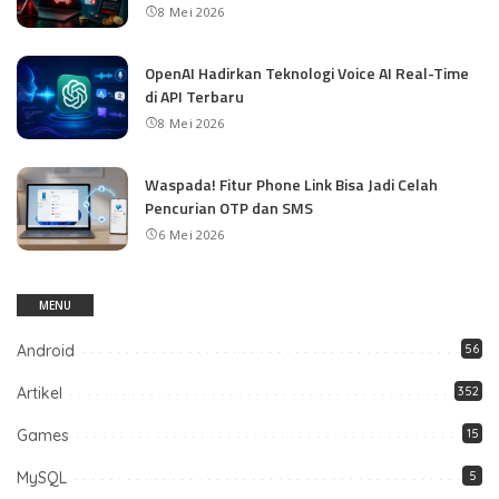
8 Mei 2026
OpenAI Hadirkan Teknologi Voice AI Real-Time
di API Terbaru
8 Mei 2026
Waspada! Fitur Phone Link Bisa Jadi Celah
Pencurian OTP dan SMS
6 Mei 2026
MENU
Android
56
Artikel
352
Games
15
MySQL
5