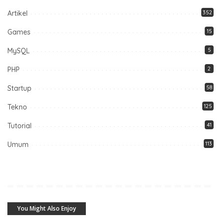
Artikel
352
Games
15
MySQL
5
PHP
2
Startup
58
Tekno
125
Tutorial
41
Umum
113
You Might Also Enjoy