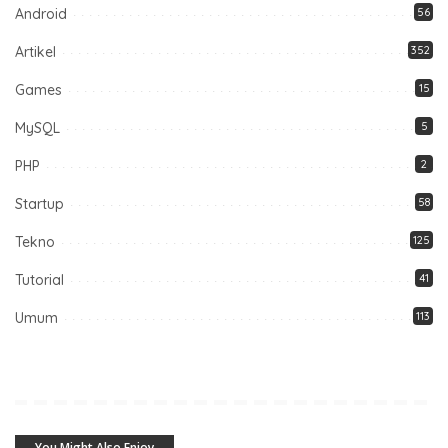
Android
56
Artikel
352
Games
15
MySQL
5
PHP
2
Startup
58
Tekno
125
Tutorial
41
Umum
113
You Might Also Enjoy