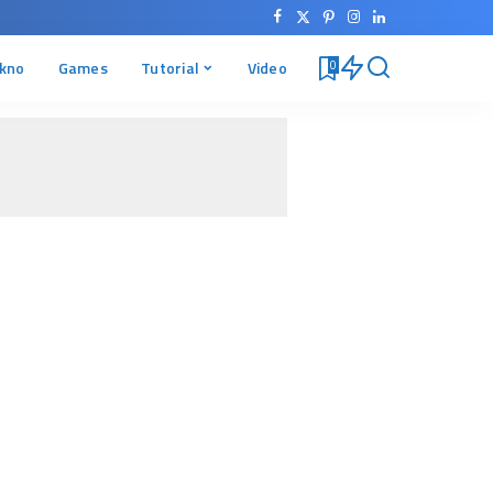
kno
Games
Tutorial
Video
0