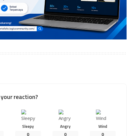
your reaction?
Sleepy
Angry
Wind
0
0
0