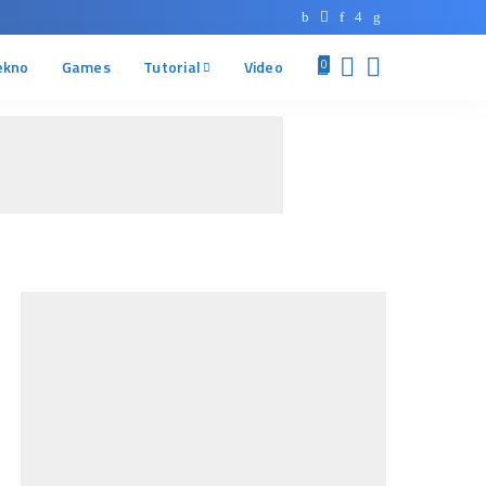
ekno
Games
Tutorial
Video
0