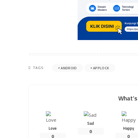
TAGS:
ANDROID
APPLOCK
What’s 
Sad
Love
Happy
0
0
0