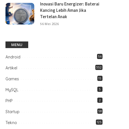
Inovasi Baru Energizer: Baterai
Kancing Lebih Aman Jika
Tertelan Anak
6 Mei 2026
MENU
Android
56
Artikel
352
Games
15
MySQL
5
PHP
2
Startup
58
Tekno
125