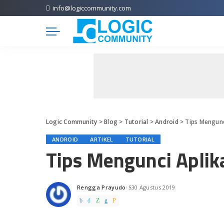
info@logiccommunity.com
Logic Community
>
Blog
>
Tutorial
>
Android
>
Tips Mengunc
ANDROID
ARTIKEL
TUTORIAL
Tips Mengunci Aplik
Rengga Prayudo
30 Agustus 2019
Posted
by